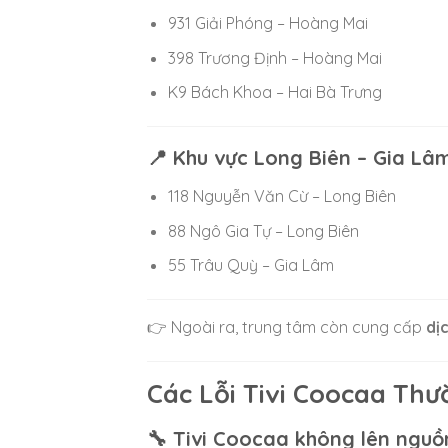
931 Giải Phóng – Hoàng Mai
398 Trương Định – Hoàng Mai
K9 Bách Khoa – Hai Bà Trưng
📍 Khu vực Long Biên – Gia Lâ
118 Nguyễn Văn Cừ – Long Biên
88 Ngô Gia Tự – Long Biên
55 Trâu Quỳ – Gia Lâm
👉 Ngoài ra, trung tâm còn cung cấp
dị
Các Lỗi Tivi Coocaa Th
🔧 Tivi Coocaa không lên nguồ