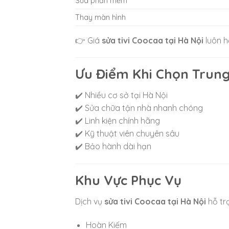
Sửa phần mềm
Thay màn hình
👉 Giá
sửa tivi Coocaa tại Hà Nội
luôn h
Ưu Điểm Khi Chọn Trun
✔️ Nhiều cơ sở tại
Hà Nội
✔️ Sửa chữa tận nhà nhanh chóng
✔️ Linh kiện chính hãng
✔️ Kỹ thuật viên chuyên sâu
✔️ Bảo hành dài hạn
Khu Vực Phục Vụ
Dịch vụ
sửa tivi Coocaa tại Hà Nội
hỗ trợ
Hoàn Kiếm