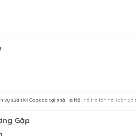
m
ch vụ sửa tivi Coocaa tại nhà Hà Nội
, hỗ trợ tận nơi toàn bộ 
ường Gặp
n