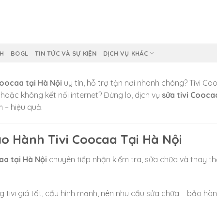
NH
BOGL
TIN TỨC VÀ SỰ KIỆN
DỊCH VỤ KHÁC
Coocaa tại Hà Nội
uy tín, hỗ trợ tận nơi nhanh chóng? Tivi C
 hoặc không kết nối internet? Đừng lo, dịch vụ
sửa tivi Cooca
m – hiệu quả.
o Hành Tivi Coocaa Tại Hà Nội
aa tại Hà Nội
chuyên tiếp nhận kiểm tra, sửa chữa và thay thế 
g tivi giá tốt, cấu hình mạnh, nên nhu cầu sửa chữa – bảo h