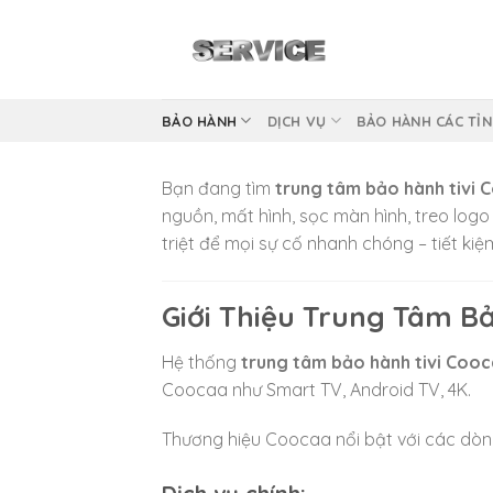
Skip
to
content
BẢO HÀNH
DỊCH VỤ
BẢO HÀNH CÁC TỈ
Bạn đang tìm
trung tâm bảo hành tivi 
nguồn, mất hình, sọc màn hình, treo logo
triệt để mọi sự cố nhanh chóng – tiết kiệ
Giới Thiệu Trung Tâm Bả
Hệ thống
trung tâm bảo hành tivi Cooc
Coocaa như Smart TV, Android TV, 4K.
Thương hiệu
Coocaa
nổi bật với các dòn