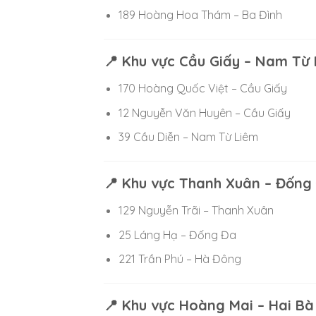
189 Hoàng Hoa Thám – Ba Đình
📍 Khu vực Cầu Giấy – Nam Từ
170 Hoàng Quốc Việt – Cầu Giấy
12 Nguyễn Văn Huyên – Cầu Giấy
39 Cầu Diễn – Nam Từ Liêm
📍 Khu vực Thanh Xuân – Đống
129 Nguyễn Trãi – Thanh Xuân
25 Láng Hạ – Đống Đa
221 Trần Phú – Hà Đông
📍 Khu vực Hoàng Mai – Hai Bà