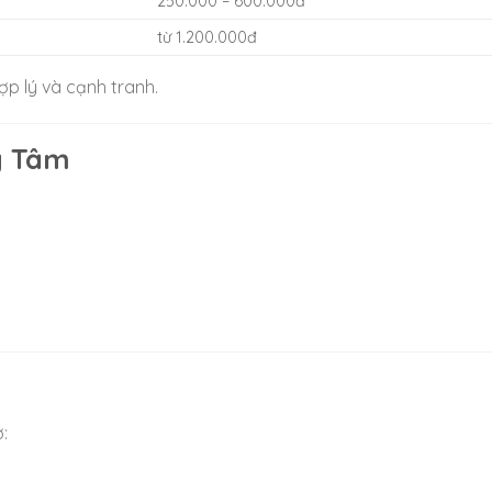
250.000 – 600.000đ
từ 1.200.000đ
ợp lý và cạnh tranh.
g Tâm
: