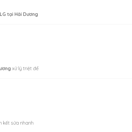
 LG tại Hải Dương
Dương
xử lý triệt để
 kết sửa nhanh