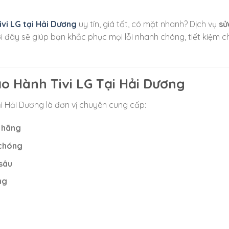
vi LG tại Hải Dương
uy tín, giá tốt, có mặt nhanh? Dịch vụ
sử
 đây sẽ giúp bạn khắc phục mọi lỗi nhanh chóng, tiết kiệm ch
o Hành Tivi LG Tại Hải Dương
i
Hải Dương
là đơn vị chuyên cung cấp:
h hãng
 chóng
sâu
ng