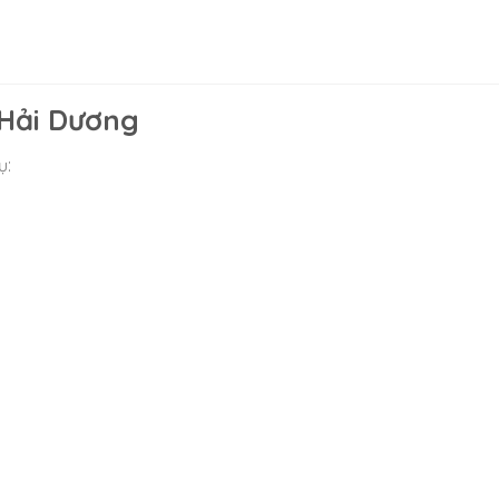
 Hải Dương
ụ: