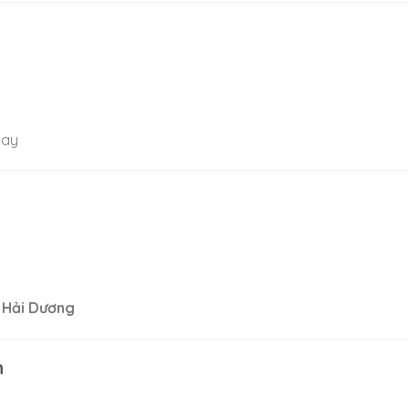
ay
i Hải Dương
h