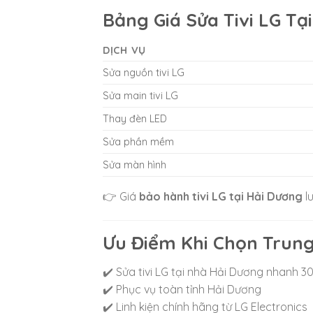
Bảng Giá Sửa Tivi LG Tạ
DỊCH VỤ
Sửa nguồn tivi LG
Sửa main tivi LG
Thay đèn LED
Sửa phần mềm
Sửa màn hình
👉 Giá
bảo hành tivi LG tại Hải Dương
l
Ưu Điểm Khi Chọn Trung
✔️ Sửa tivi LG tại nhà Hải Dương nhanh 3
✔️ Phục vụ toàn tỉnh
Hải Dương
✔️ Linh kiện chính hãng từ
LG Electronics