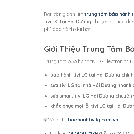
Bạn đang cần tìm
trung tâm bảo hành ti
tivi LG tại Hải Dương
chuyên nghiệp dưới
phí, bảo hành dài hạn.
Giới Thiệu Trung Tâm Bả
Trung tâm bảo hành tivi
LG Electronics
tạ
bảo hành tivi LG tại Hải Dương chín
sửa tivi LG tại nhà Hải Dương nhanh
sửa smart tivi LG Hải Dương chuyên 
khắc phục mọi lỗi tivi LG tại Hải Dươ
🌐 Website:
baohanhtivilg.com.vn
📞 Hotline:
08 1800 2179
(hỗ trợ 24/7)