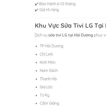
✔️ Bảo hành 6–12 tháng
✔️ Giá rõ ràng
Khu Vực Sửa Tivi LG Tại
Dịch vụ
sửa tivi LG tại Hải Dương
phục v
TP Hải Dương
Chí Linh
Kinh Môn
Nam Sách
Thanh Hà
Gia Lộc
Tứ Kỳ
Cẩm Giàng