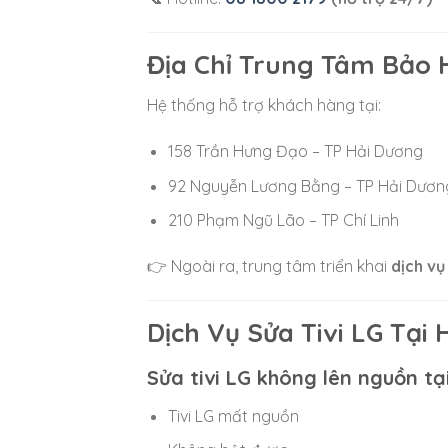
Địa Chỉ Trung Tâm Bảo H
Hệ thống hỗ trợ khách hàng tại:
158 Trần Hưng Đạo – TP Hải Dương
92 Nguyễn Lương Bằng – TP Hải Dươn
210 Phạm Ngũ Lão – TP Chí Linh
👉 Ngoài ra, trung tâm triển khai
dịch vụ
Dịch Vụ Sửa Tivi LG Tại
Sửa tivi LG không lên nguồn tạ
Tivi LG mất nguồn