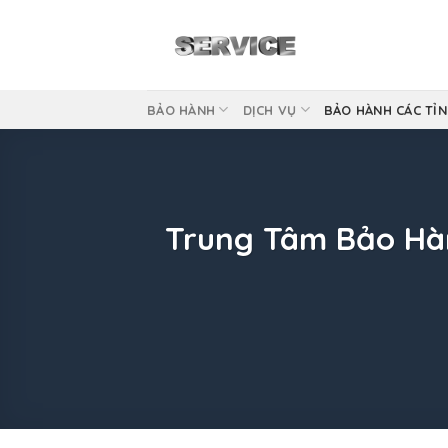
Skip
to
content
BẢO HÀNH
DỊCH VỤ
BẢO HÀNH CÁC TỈ
Trung Tâm Bảo Hành