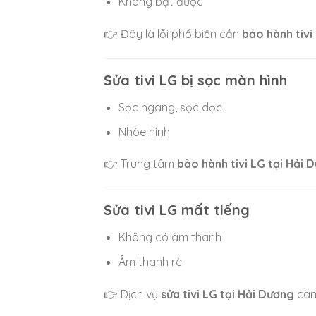
Không bật được
👉 Đây là lỗi phổ biến cần
bảo hành tivi
Sửa tivi LG bị sọc màn hình
Sọc ngang, sọc dọc
Nhòe hình
👉 Trung tâm
bảo hành tivi LG tại Hải 
Sửa tivi LG mất tiếng
Không có âm thanh
Âm thanh rè
👉 Dịch vụ
sửa tivi LG tại Hải Dương
cam