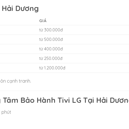
i Hải Dương
GIÁ
từ 300.000đ
từ 500.000đ
từ 400.000đ
từ 250.000đ
từ 1.200.000đ
uôn cạnh tranh.
 Tâm Bảo Hành Tivi LG Tại Hải Dươ
0 phút